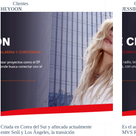
Clientes
HEYOON
JESSI
Criada en Corea del Sur y afincada actualmente
Es el a
entre Seúl y Los Ángeles, la transición
MVS Ra